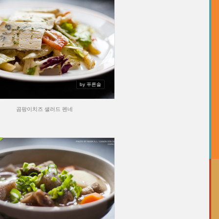
by 푸른솔
곰팡이치즈 샐러드 펜네