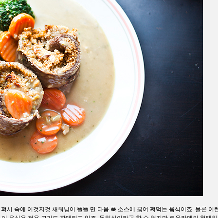
얇게 펴서 속에 이것저것 채워넣어 똘똘 만 다음 푹 소스에 끓여 쪄먹는 음식이죠. 물론 