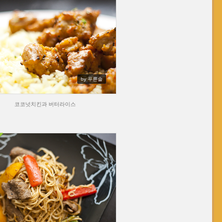
by 푸른솔
코코넛치킨과 버터라이스