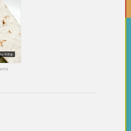
by 푸른솔
아보카도