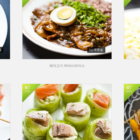
솔
by 푸른솔
돼지고기 하야시라이스
07
07
JAN
JAN