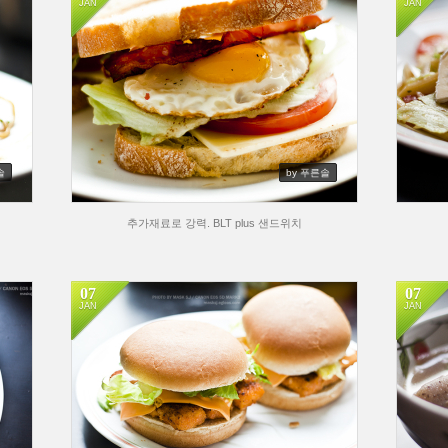
JAN
JAN
솔
by 푸른솔
추가재료로 강력. BLT plus 샌드위치
07
07
JAN
JAN