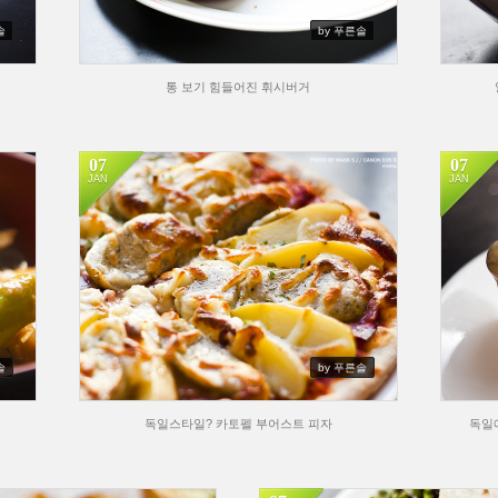
솔
by 푸른솔
통 보기 힘들어진 휘시버거
07
07
JAN
JAN
솔
by 푸른솔
독일스타일? 카토펠 부어스트 피자
독일