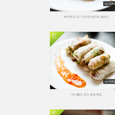
by 푸른
베이컨 & 고기 꼬치와 토마토 샐러드
07
JAN
by 푸른
바삭쫄깃 오리 춘권 튀김
07