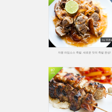
by 푸른
자몽 라임소스 족발. 새로운 맛의 족발 완성!
07
JAN