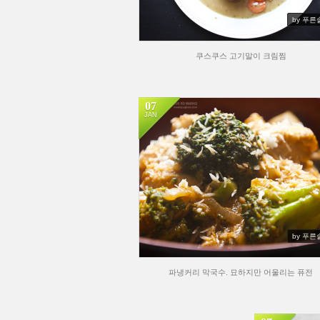
by 푸른
쿠스쿠스 고기말이 크림찜
07
JAN
by 푸른
파냉커리 막국수. 묘하지만 어울리는 퓨전