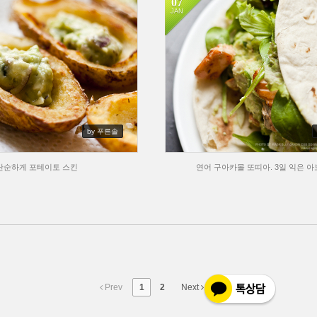
07
JAN
by 푸른솔
단순하게 포테이토 스킨
연어 구아카몰 또띠아. 3일 익은 
Prev
1
2
Next