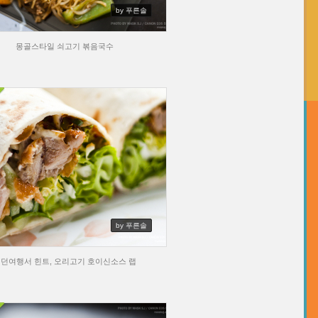
by 푸른솔
몽골스타일 쇠고기 볶음국수
by 푸른솔
던여행서 힌트, 오리고기 호이신소스 랩