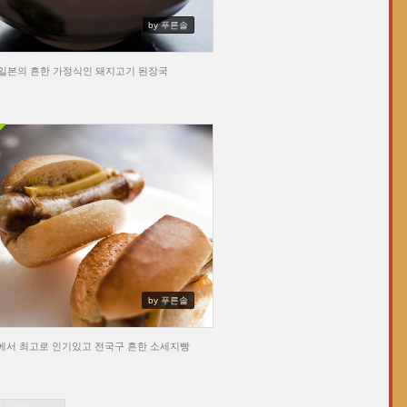
by 푸른솔
일본의 흔한 가정식인 돼지고기 된장국
by 푸른솔
에서 최고로 인기있고 전국구 흔한 소세지빵