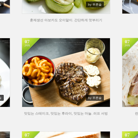
솔
by 푸른솔
훈제생선 아보카도 오이말이. 간단하게 멋부리기
07
07
JAN
JAN
솔
by 푸른솔
맛있는 스테이크, 맛있는 후라이, 맛있는 마늘. 러프 서빙
런
07
07