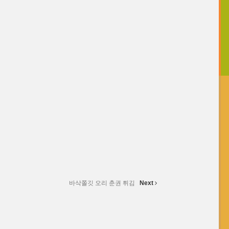
바삭쫄깃 오리 춘권 튀김
Next