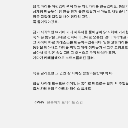
닭 한마리를 아낌없이 꽉꽉 채운 치킨카레를 만들었어요. 통닭카레
삼계탕 만들듯이 닭 안을 먼저 불린 찹쌀과 생마늘로 채워줍니다
양쪽 껍질에 칼집을 내어 닭다리 고정.
푹 끓여줘야겠죠.
끓기 시작하면 여기에 카레 파우더를 풀어넣어 닭 자체에 카레향
푹 익은 통닭을 그대로 건져내어 그대로 오븐행. 겉이 바삭해질
그 사이에 따로 카레소스를 만들어두었습니다. 일본 고형카레를 
통닭을 담아내고 카레를 끼얺고 위에 생마늘과 생고추 고명으로 
삶아서 푹 익은 속살 그리고 오븐으로 구워 바삭한 표면.
게다가 카레염색으로 노르스름해진 컬러.
속을 갈라보면 그 안엔 잘 지어진 찹쌀마늘밥이! 학 마..
찹쌀 사이에 드문드문 섞여있는 흑미로 단조로움 탈피. 비주얼을
출처:카레통닭 한마리와 라이스 풀세트
Prev
단순하게 포테이토 스킨