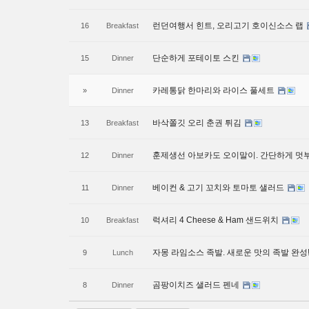
런던여행서 힌트, 오리고기 호이신소스 랩
16
Breakfast
단순하게 포테이토 스킨
15
Dinner
카레통닭 한마리와 라이스 풀세트
»
Dinner
바삭쫄깃 오리 춘권 튀김
13
Breakfast
훈제생선 아보카도 오이말이. 간단하게 
12
Dinner
베이컨 & 고기 꼬치와 토마토 샐러드
11
Dinner
럭셔리 4 Cheese & Ham 샌드위치
10
Breakfast
자몽 라임소스 족발. 새로운 맛의 족발 완성
9
Lunch
곰팡이치즈 샐러드 펜네
8
Dinner