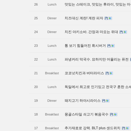
맛있는 스테이크, 맛있는 후라이, 맛있는 마
26
Lunch
치즈대신 계란! 계란 피자
25
Dinner
치킨 야키소바. 간장과 마요는 위대
24
Dinner
통 보기 힘들어진 휘시버거
23
Lunch
파냉커리 막국수. 묘하지만 어울리는 퓨전
22
Lunch
코코넛치킨과 버터라이스
21
Breakfast
독일에서 최고로 인기있고 전국구 흔한 
20
Lunch
돼지고기 하야시라이스
19
Dinner
몽골스타일 쇠고기 볶음국수
18
Breakfast
추가재료로 강력. BLT plus 샌드위치
17
Breakfast