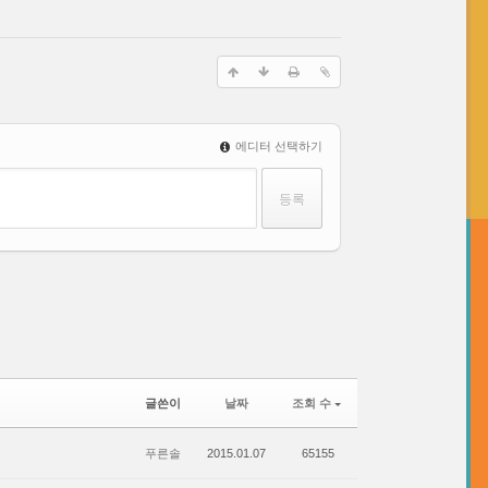
에디터 선택하기
글쓴이
날짜
조회 수
푸른솔
2015.01.07
65155