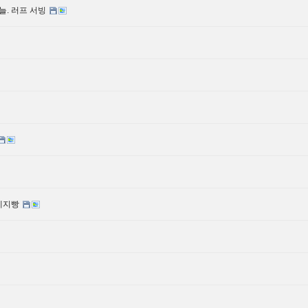
늘. 러프 서빙
소세지빵