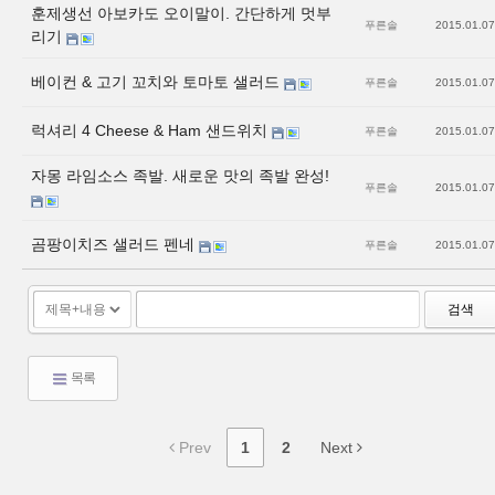
훈제생선 아보카도 오이말이. 간단하게 멋부
푸른솔
2015.01.07
리기
베이컨 & 고기 꼬치와 토마토 샐러드
푸른솔
2015.01.07
럭셔리 4 Cheese & Ham 샌드위치
푸른솔
2015.01.07
자몽 라임소스 족발. 새로운 맛의 족발 완성!
푸른솔
2015.01.07
곰팡이치즈 샐러드 펜네
푸른솔
2015.01.07
검색
목록
Prev
1
2
Next