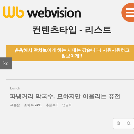
본문으로 바로가기
Sketchbook5, 스케치북5
컨텐츠타입 - 리스트
촘촘해서 꽉차보이게 하는 시대는 갔습니다! 시원시원하고
Sketchbook5, 스케치북5
잘보이게!!
ko
Lunch
파냉커리 막국수. 묘하지만 어울리는 퓨전
푸른솔
조회 수
2491
추천 수
0
댓글
0