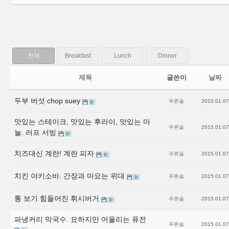
전체
Breakfast
Lunch
Dinner
제목
글쓴이
날짜
두부 버섯 chop suey
푸른솔
2015.01.07
맛있는 스테이크, 맛있는 후라이, 맛있는 마
푸른솔
2015.01.07
늘. 러프 서빙
치즈대신 계란! 계란 피자
푸른솔
2015.01.07
치킨 야키소바. 간장과 마요는 위대
푸른솔
2015.01.07
통 보기 힘들어진 휘시버거
푸른솔
2015.01.07
파냉커리 막국수. 묘하지만 어울리는 퓨전
푸른솔
2015.01.07