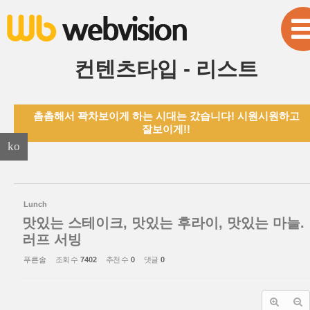
본문으로 바로가기
Sketchbook5, 스케치북5
컨텐츠타입 - 리스트
촘촘해서 꽉차보이게 하는 시대는 갔습니다! 시원시원하고
Sketchbook5, 스케치북5
잘보이게!!
ko
Lunch
맛있는 스테이크, 맛있는 후라이, 맛있는 마늘.
러프 서빙
푸른솔
조회 수
7402
추천 수
0
댓글
0