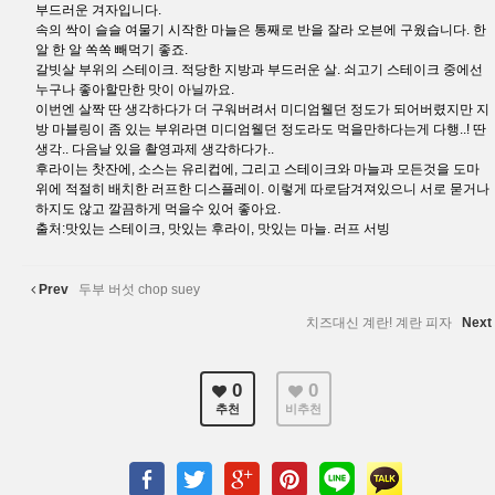
부드러운 겨자입니다.
속의 싹이 슬슬 여물기 시작한 마늘은 통째로 반을 잘라 오븐에 구웠습니다. 한
알 한 알 쏙쏙 빼먹기 좋죠.
갈빗살 부위의 스테이크. 적당한 지방과 부드러운 살. 쇠고기 스테이크 중에선
누구나 좋아할만한 맛이 아닐까요.
이번엔 살짝 딴 생각하다가 더 구워버려서 미디엄웰던 정도가 되어버렸지만 지
방 마블링이 좀 있는 부위라면 미디엄웰던 정도라도 먹을만하다는게 다행..! 딴
생각.. 다음날 있을 촬영과제 생각하다가..
후라이는 찻잔에, 소스는 유리컵에, 그리고 스테이크와 마늘과 모든것을 도마
위에 적절히 배치한 러프한 디스플레이. 이렇게 따로담겨져있으니 서로 묻거나
하지도 않고 깔끔하게 먹을수 있어 좋아요.
출처:맛있는 스테이크, 맛있는 후라이, 맛있는 마늘. 러프 서빙
Prev
두부 버섯 chop suey
치즈대신 계란! 계란 피자
Next
0
0
추천
비추천