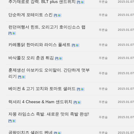
추가재료로 강력. BLT plus 샌드위치
푸른솔
2015.01.07
단순하게 포테이토 스킨
푸른솔
2015.01.07
런던여행서 힌트, 오리고기 호이신소스 랩
푸른솔
2015.01.07
카레통닭 한마리와 라이스 풀세트
푸른솔
2015.01.07
바삭쫄깃 오리 춘권 튀김
푸른솔
2015.01.07
훈제생선 아보카도 오이말이. 간단하게 멋부
푸른솔
2015.01.07
리기
베이컨 & 고기 꼬치와 토마토 샐러드
푸른솔
2015.01.07
럭셔리 4 Cheese & Ham 샌드위치
푸른솔
2015.01.07
자몽 라임소스 족발. 새로운 맛의 족발 완성!
푸른솔
2015.01.07
곰팡이치즈 샐러드 펜네
푸른솔
2015.01.07