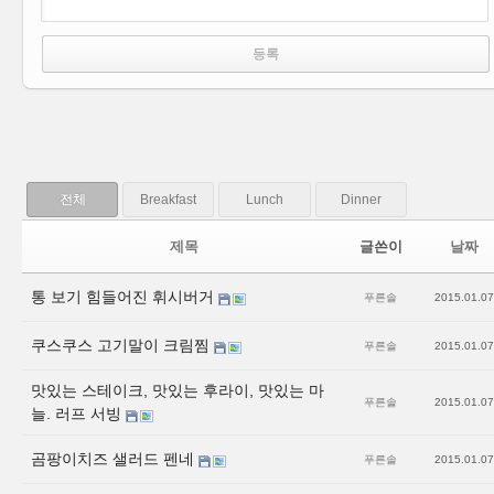
전체
Breakfast
Lunch
Dinner
제목
글쓴이
날짜
통 보기 힘들어진 휘시버거
푸른솔
2015.01.07
쿠스쿠스 고기말이 크림찜
푸른솔
2015.01.07
맛있는 스테이크, 맛있는 후라이, 맛있는 마
푸른솔
2015.01.07
늘. 러프 서빙
곰팡이치즈 샐러드 펜네
푸른솔
2015.01.07