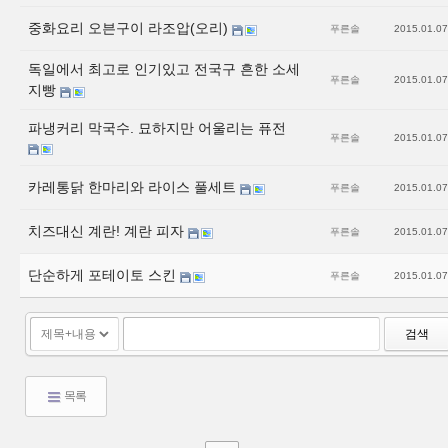
중화요리 오븐구이 라조압(오리)
푸른솔
2015.01.07
독일에서 최고로 인기있고 전국구 흔한 소세
푸른솔
2015.01.07
지빵
파냉커리 막국수. 묘하지만 어울리는 퓨전
푸른솔
2015.01.07
카레통닭 한마리와 라이스 풀세트
푸른솔
2015.01.07
치즈대신 계란! 계란 피자
푸른솔
2015.01.07
단순하게 포테이토 스킨
푸른솔
2015.01.07
검색
목록