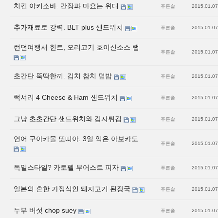
치킨 야키소바. 간장과 마요는 위대
푸른솔
2015.01.07
추가재료로 강력. BLT plus 샌드위치
푸른솔
2015.01.07
런던여행서 힌트, 오리고기 호이신소스 랩
푸른솔
2015.01.07
초간단 뚝딱한끼. 김치 참치 덮밥
푸른솔
2015.01.07
럭셔리 4 Cheese & Ham 샌드위치
푸른솔
2015.01.07
그냥 초초간단 샌드위치와 감자튀김
푸른솔
2015.01.07
연어 구아카몰 또띠아. 3일 익은 아보카도
푸른솔
2015.01.07
독일스타일? 카토펠 부어스트 피자
푸른솔
2015.01.07
일본의 흔한 가정식인 돼지고기 된장국
푸른솔
2015.01.07
두부 버섯 chop suey
푸른솔
2015.01.07