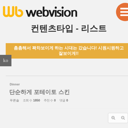
본문으로 바로가기
Sketchbook5, 스케치북5
컨텐츠타입 - 리스트
촘촘해서 꽉차보이게 하는 시대는 갔습니다! 시원시원하고
Sketchbook5, 스케치북5
잘보이게!!
ko
Dinner
단순하게 포테이토 스킨
푸른솔
조회 수
1850
추천 수
0
댓글
0