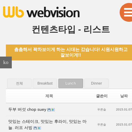
본문으로 바로가기
Sketchbook5, 스케치북5
컨텐츠타입 - 리스트
촘촘해서 꽉차보이게 하는 시대는 갔습니다! 시원시원하고
Sketchbook5, 스케치북5
잘보이게!!
ko
전체
Breakfast
Lunch
Dinner
제목
글쓴이
날짜
두부 버섯 chop suey
푸른솔
2015.01.07
맛있는 스테이크, 맛있는 후라이, 맛있는 마
푸른솔
2015.01.07
늘. 러프 서빙