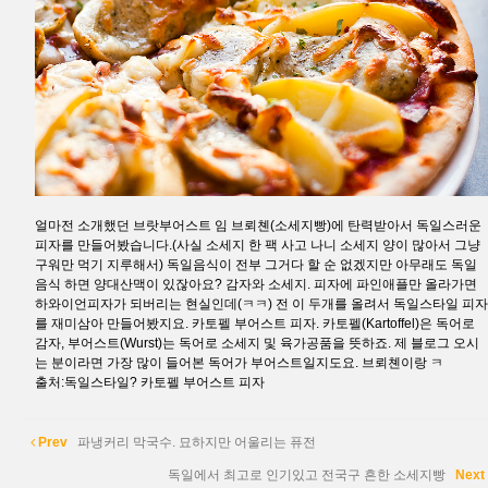
얼마전 소개했던 브랏부어스트 임 브뢰쳰(소세지빵)에 탄력받아서 독일스러운
피자를 만들어봤습니다.(사실 소세지 한 팩 사고 나니 소세지 양이 많아서 그냥
구워만 먹기 지루해서) 독일음식이 전부 그거다 할 순 없겠지만 아무래도 독일
음식 하면 양대산맥이 있잖아요? 감자와 소세지. 피자에 파인애플만 올라가면
하와이언피자가 되버리는 현실인데(ㅋㅋ) 전 이 두개를 올려서 독일스타일 피자
를 재미삼아 만들어봤지요. 카토펠 부어스트 피자. 카토펠(Kartoffel)은 독어로
감자, 부어스트(Wurst)는 독어로 소세지 및 육가공품을 뜻하죠. 제 블로그 오시
는 분이라면 가장 많이 들어본 독어가 부어스트일지도요. 브뢰쳰이랑 ㅋ
출처:독일스타일? 카토펠 부어스트 피자
Prev
파냉커리 막국수. 묘하지만 어울리는 퓨전
독일에서 최고로 인기있고 전국구 흔한 소세지빵
Next