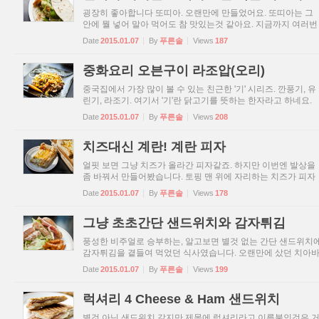
굉장히 좋아합니다 또띠아. 오랜만에 만들었어요. 또띠아는 그
안에 뭘 넣어 말아 먹어도 참 맛있는것 같아요. 지금까지 여러번
만들어봤지만 한번도 속재료로 생선을 넣어본적이 없더군요. 
Date
2015.01.07
By
푸른솔
Views
187
래서 이번 테마는 생선으로 가자. 그리고 그보다 더 중요한건
처...
중화요리 오븐구이 라조압(오리)
중국집에서 가장 많이 볼 수 있는 친근한 '기' 시리즈. 깐풍기, 유
린기, 라조기. 여기서 '기'란 닭고기를 뜻하는 한자라고 하네요.
그렇다면 전 이번에 라조기를 닭고기 대신 오리를 써서 만들었
Date
2015.01.07
By
푸른솔
Views
208
니 압입니다 압. '압'은 오리를 뜻하는 한자라네요 ㅎ 한국에...
치즈대신 계란! 계란 피자
얼핏 보면 그냥 치즈가 올라간 피자같죠. 하지만 이번엔 발상을
좀 바꿔서 만들어봤습니다. 토핑 맨 위에 자리하는 치즈가 피자
의 완성인데, 치즈 말고 딴걸 써보면 어떨까. 치즈처럼 익으면서
Date
2015.01.07
By
푸른솔
Views
178
재료 전체를 굳혀주는 것. 계란이 떠오르더군요. 물론 피자 위
에...
그냥 초초간단 샌드위치와 감자튀김
풍성한 비주얼로 승부하는, 알고보면 별것 없는 간단 샌드위치
감자튀김을 곁들여 먹었던 식사였습니다. 오랜만에 샀던 치아
타가 양이 꽤 많아서 많이 남아서요. 속재료는 두가지. 하나는 
Date
2015.01.07
By
푸른솔
Views
199
운 돼지고기를 얇게 썰은 슁켄. 로스트비프의 돼지고기 버전이..
럭셔리 4 Cheese & Ham 샌드위치
별것 아닌 샌드위치 같지만 제목에 럭셔리라고 이름붙인것은 