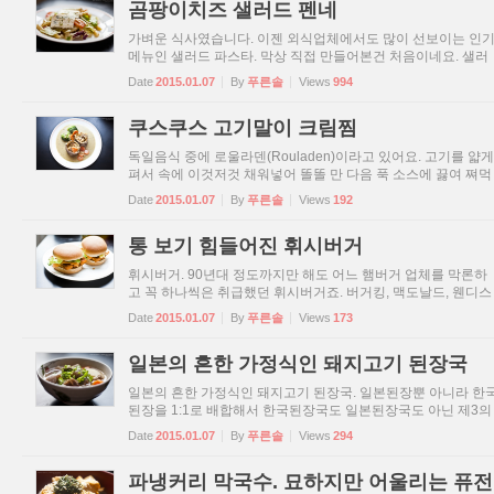
곰팡이치즈 샐러드 펜네
가벼운 식사였습니다. 이젠 외식업체에서도 많이 선보이는 인
메뉴인 샐러드 파스타. 막상 직접 만들어본건 처음이네요. 샐러
드 피자는 해먹었었는데. 이태리 본토에서는 파스타를 차게 먹
Date
2015.01.07
By
푸른솔
Views
994
경우가 없다고 들은것 같은데 샐러드화한 파스타는 웰빙열풍이
만...
쿠스쿠스 고기말이 크림찜
독일음식 중에 로울라덴(Rouladen)이라고 있어요. 고기를 얇게
펴서 속에 이것저것 채워넣어 똘똘 만 다음 푹 소스에 끓여 쪄먹
는 음식이죠. 물론 이런 요리법이 독일만의 음식이라고 할 순 없
Date
2015.01.07
By
푸른솔
Views
192
지만 엄연히 독일에서 하나의 음식 형태로 이름까지 존재하고
수...
통 보기 힘들어진 휘시버거
휘시버거. 90년대 정도까지만 해도 어느 햄버거 업체를 막론하
고 꼭 하나씩은 취급했던 휘시버거죠. 버거킹, 맥도날드, 웬디스
등 당시 국내 빅3 햄버거 전문체인 외에 롯데리아에도(요건 살
Date
2015.01.07
By
푸른솔
Views
173
가물가물? 새우버거를 헷갈리고 있나?), 국내 작은 규모 햄버
거...
일본의 흔한 가정식인 돼지고기 된장국
일본의 흔한 가정식인 돼지고기 된장국. 일본된장뿐 아니라 한
된장을 1:1로 배합해서 한국된장국도 일본된장국도 아닌 제3의
맛을 만들었는데 한쪽으로 치우치지 않은 그 무게감과 개운함
Date
2015.01.07
By
푸른솔
Views
294
조합된 맛이 좋아요. 출처:2012년 고선생의 놀이방 상반기 음식
...
파냉커리 막국수. 묘하지만 어울리는 퓨전