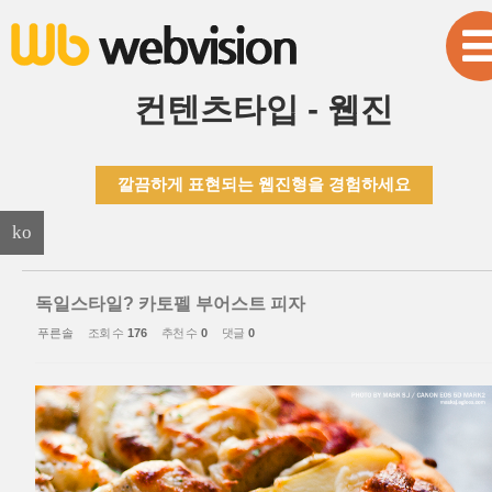
본문으로 바로가기
Sketchbook5, 스케치북5
컨텐츠타입 - 웹진
깔끔하게 표현되는 웹진형을 경험하세요
Sketchbook5, 스케치북5
ko
독일스타일? 카토펠 부어스트 피자
푸른솔
조회 수
176
추천 수
0
댓글
0