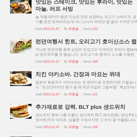
맛있는 스테이크, 맛있는 후라이, 맛있는
마늘. 러프 서빙
늘 먹을 때마다 평균 이상의 맛은 보장하는 쇠고기 스테이크. 굽
기를 완전 망쳐버리는게 아니고서야 부위만 잘 골라 구우면 만
스럽죠. 러프하게 서빙 디스플레이로 즐겨보았습니다. 한 때 국
Date
2015.01.07
By
푸른솔
Views
223
내서도 선보인 적 있던 트위스터 후라이. 모양도 모양이지만 특
유...
런던여행서 힌트, 오리고기 호이신소스 랩
지난번 런던여행 중에 상당히 반갑고도 이색적인 또띠아 랩(wr
p) 샌드위치를 맛 봤습니다. 오리고기와 중국식 소스를 사용한
퓨전형태의 샌드위치였는데요. 사실 그 메뉴를 발견하고 직접 
Date
2015.01.07
By
푸른솔
Views
208
먹어보면서 왠지모를 반가움과 뿌듯함을 느꼈습니다 2년전인
요, ...
치킨 야키소바. 간장과 마요는 위대
일본의 볶음국수 야키소바는 전 한마디로 표현하자면 이렇습니
다. "초간단하지만 뭔가 좀 해 먹은것같은 그럴싸함". 핵심맛내
는 야키소바소스입니다. 마요네즈용기같은데에 담아서 팔죠. 
Date
2015.01.07
By
푸른솔
Views
211
말 국수를 소스와 함께 볶는다 라는 한마디로 핵심레시피는 끝
다...
추가재료로 강력. BLT plus 샌드위치
샌드위치 중에 나름 이름난 샌드위치 BLT. 베이컨(B), 양상추(L)
토마토(T)의 약자죠. 심플한 구성이지만 그 맛이 잘 어울립니다.
예전에 BLT 샌드위치 만들면 딱 그 이름에 맞게만 속을 채웠는
Date
2015.01.07
By
푸른솔
Views
208
이번엔 포스팅제목대로 plus가 들어갔습니다. BLT 샌드위치...