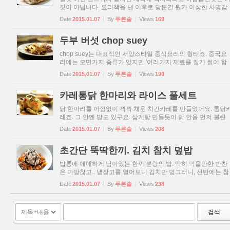
짓이 아닙니다. 요리책을 낸 이후로 당분간 뭔가 이상한 사명감
같은데에 사로잡혀 왠만하면 이 블로그에 포스팅하는 음식은 
Date
2015.01.07
By
푸른솔
Views
169
러 오시는 분들이 보고 따라할만 한 음식들을 올려야 해! 라는 
각...
두부 버섯 chop suey
chop suey는 대표적인 서양스타일 중식요리의 형태죠. 중국요
리에는 오만가지 종류가 있지만 '여러가지 재료를 잘게 썰어 함
께 볶는다'라는 형식으로 다양하게 재료 바꿔가며 만드는 한 스
Date
2015.01.07
By
푸른솔
Views
190
타일의 요리가 서양의 대중적인 중화풍 볶음요리가 되었습니다
서양...
카레통닭 한마리와 라이스 풀세트
닭 한마리를 아낌없이 꽉꽉 채운 치킨카레를 만들었어요. 통닭
레죠. 그 안엔 밥도 있구요. 삼계탕 만들듯이 닭 안을 먼저 불린
찹쌀과 생마늘로 채워줍니다. 양쪽 껍질에 칼집을 내어 닭다리
Date
2015.01.07
By
푸른솔
Views
208
고정. 푹 끓여줘야겠죠. 끓기 시작하면 여기에 카레 파우더를
풀...
초간단 뚝딱한끼. 김치 참치 덮밥
밥통에 애매하게 남아있는 한끼 분량의 밥. 딱히 먹을만한 반찬
은 마땅찮고.. 냉장고를 열어보니 김치만 덩그러니, 선반에는 참
치 한 캔. 그래 그냥 참치 따서 김치해서 밥먹자.. 하다가, 그냥 
Date
2015.01.07
By
푸른솔
Views
238
렇게 먹으면 늘 먹는 비상식이나 진배없을것 같아 살짝 뭔가를..
검색