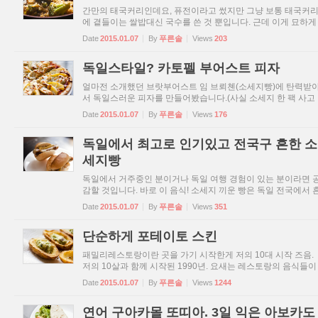
간만의 태국커리인데요, 퓨전이라고 썼지만 그냥 보통 태국커
에 곁들이는 쌀밥대신 국수를 쓴 것 뿐입니다. 근데 이게 묘하게
어울리고 맛 괜찮더라구요. 카레나 커리나 밥 대신 면과 먹는게
Date
2015.01.07
By
푸른솔
Views
203
특별할것까진 아니지만 제가 쓴 국수는 메밀국수거든요. 국수
...
독일스타일? 카토펠 부어스트 피자
얼마전 소개했던 브랏부어스트 임 브뢰쳰(소세지빵)에 탄력받
서 독일스러운 피자를 만들어봤습니다.(사실 소세지 한 팩 사고
나니 소세지 양이 많아서 그냥 구워만 먹기 지루해서) 독일음식
Date
2015.01.07
By
푸른솔
Views
176
이 전부 그거다 할 순 없겠지만 아무래도 독일음식 하면 양대산
맥...
독일에서 최고로 인기있고 전국구 흔한 소
세지빵
독일에서 거주중인 분이거나 독일 여행 경험이 있는 분이라면 
감할 것입니다. 바로 이 음식! 소세지 끼운 빵은 독일 전국에서 
히 볼 수 있고 인기도 식지 않는, 독일에서 가장 유명하고도 일
Date
2015.01.07
By
푸른솔
Views
351
적인 음식이죠. 한국의 떡볶이처럼 말이죠. 독일에서 가장 흔...
단순하게 포테이토 스킨
패밀리레스토랑이란 곳을 가기 시작한게 저의 10대 시작 즈음.
저의 10살과 함께 시작된 1990년. 요새는 레스토랑의 음식들이
월드와이드해졌지만 한국에 패밀리레스토랑 브랜드가 정착되
Date
2015.01.07
By
푸른솔
Views
1244
시작한 초반기에는 대부분이 미국음식 레스토랑이였죠. 아마 
당...
연어 구아카몰 또띠아. 3일 익은 아보카도