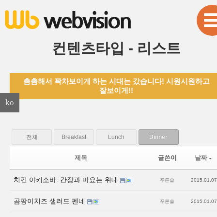
본문으로 바로가기
Sketchbook5, 스케치북5
컨텐츠타입 - 리스트
촘촘해서 꽉차보이게 하는 시대는 갔습니다! 시원시원하고
Sketchbook5, 스케치북5
잘보이게!!
ko
전체
Breakfast
Lunch
Dinner
제목
글쓴이
날짜
치킨 야키소바. 간장과 마요는 위대
푸른솔
2015.01.07
곰팡이치즈 샐러드 펜네
푸른솔
2015.01.07