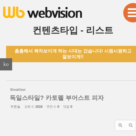
본문으로 바로가기
Sketchbook5, 스케치북5
컨텐츠타입 - 리스트
촘촘해서 꽉차보이게 하는 시대는 갔습니다! 시원시원하고
Sketchbook5, 스케치북5
잘보이게!!
ko
Breakfast
독일스타일? 카토펠 부어스트 피자
푸른솔
조회 수
1516
추천 수
0
댓글
0