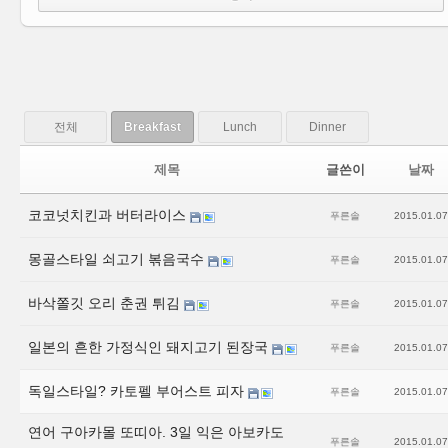
전체
Breakfast
Lunch
Dinner
제목
글쓴이
날짜
코코넛치킨과 버터라이스
푸른솔
2015.01.07
몽골스타일 쇠고기 볶음국수
푸른솔
2015.01.07
바삭쫄깃 오리 춘권 튀김
푸른솔
2015.01.07
일본의 흔한 가정식인 돼지고기 된장국
푸른솔
2015.01.07
독일스타일? 카토펠 부어스트 피자
푸른솔
2015.01.07
연어 구아카몰 또띠아. 3일 익은 아보카도
푸른솔
2015.01.07