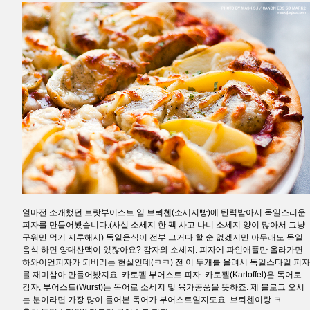
얼마전 소개했던 브랏부어스트 임 브뢰쳰(소세지빵)에 탄력받아서 독일스러운
피자를 만들어봤습니다.(사실 소세지 한 팩 사고 나니 소세지 양이 많아서 그냥
구워만 먹기 지루해서) 독일음식이 전부 그거다 할 순 없겠지만 아무래도 독일
음식 하면 양대산맥이 있잖아요? 감자와 소세지. 피자에 파인애플만 올라가면
하와이언피자가 되버리는 현실인데(ㅋㅋ) 전 이 두개를 올려서 독일스타일 피자
를 재미삼아 만들어봤지요. 카토펠 부어스트 피자. 카토펠(Kartoffel)은 독어로
감자, 부어스트(Wurst)는 독어로 소세지 및 육가공품을 뜻하죠. 제 블로그 오시
는 분이라면 가장 많이 들어본 독어가 부어스트일지도요. 브뢰쳰이랑 ㅋ